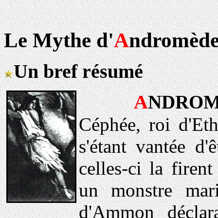
Le Mythe d'
A
ndromèd
Un bref résumé
A
NDROM
Céphée, roi d'Et
s'étant vantée d'
celles-ci la fire
un monstre mari
d'Ammon déclar