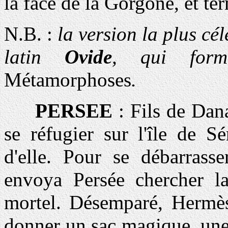
la face de la Gorgone, et te
N.B. :
la version la plus cél
latin
Ovide
, qui form
Métamorphoses
.
PERSEE
: Fils de Dan
se réfugier sur l'île de S
d'elle. Pour se débarrasse
envoya Persée chercher l
mortel. Désemparé, Hermès
donner un sac magique, une é