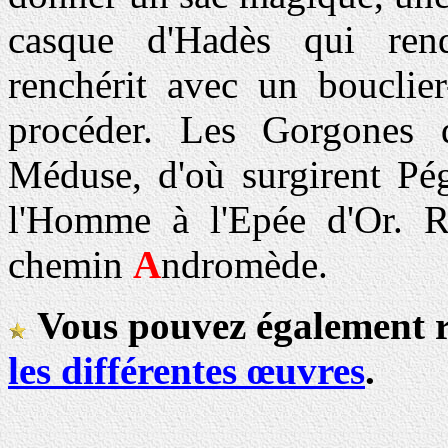
casque d'Hadès qui rend
renchérit avec un bouclie
procéder. Les Gorgones d
Méduse, d'où surgirent Pég
l'Homme à l'Epée d'Or. R
chemin
A
ndromède.
Vous pouvez également 
les différentes œuvres
.