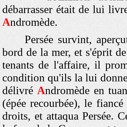
débarrasser était de lui livr
A
ndromède.
Persée survint, aperçut l
bord de la mer, et s'éprit d
tenants de l'affaire, il pro
condition qu'ils la lui donn
délivré
A
ndromède en tuant
(épée recourbée), le fiancé 
droits, et attaqua Persée. C